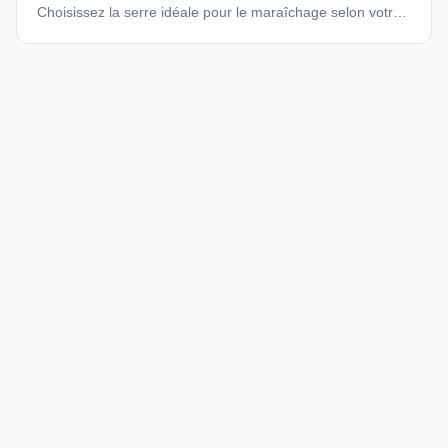
Choisissez la serre idéale pour le maraîchage selon votre
surface, budget et objectifs de production.
Les Serres du Cédon
Guide expert en jardinage, serres et horticulture. Conseils
pratiques pour cultiver votre jardin, aménager votre maison
et adopter un jardinage respectueux de l'environnement.
EXPLORER
Jardin & Serres
Maison & Intérieur
Décoration Végétale