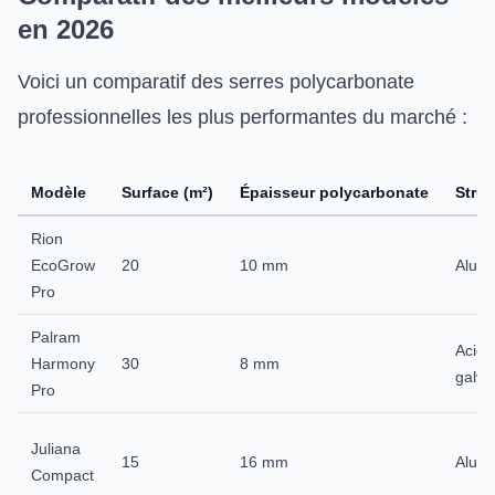
en 2026
Voici un comparatif des serres polycarbonate
professionnelles les plus performantes du marché :
Modèle
Surface (m²)
Épaisseur polycarbonate
Struc
Rion
EcoGrow
20
10 mm
Alum
Pro
Palram
Acier
Harmony
30
8 mm
galva
Pro
Juliana
15
16 mm
Alum
Compact